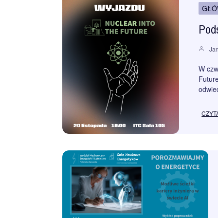
GŁÓ
Pods
Jan
W czwa
Future
odwie
CZYT