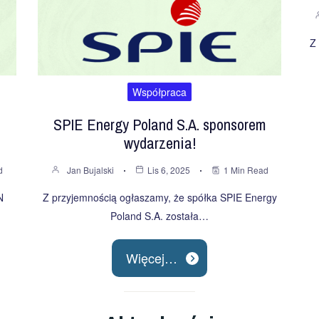
Z
Współpraca
SPIE Energy Poland S.A. sponsorem
wydarzenia!
d
Jan Bujalski
Lis 6, 2025
1 Min Read
N
Z przyjemnością ogłaszamy, że spółka SPIE Energy
Poland S.A. została…
Więcej…