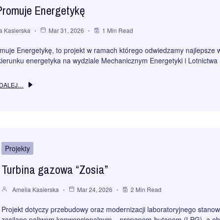
romuje Energetykę
a Kasierska
Mar 31, 2026
1 Min Read
uje Energetykę, to projekt w ramach którego odwiedzamy najlepsze wa
ierunku energetyka na wydziale Mechanicznym Energetyki i Lotnictwa P
 DALEJ…
Projekty
Turbina gazowa “Zosia”
Amelia Kasierska
Mar 24, 2026
2 Min Read
Projekt dotyczy przebudowy oraz modernizacji laboratoryjnego stanowi
zasilane paliwem konwencjonalnym – propanem-butanem (LPG), a obe