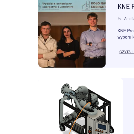
KNE P
Ameli
KNE Prom
wyboru k
CZYTAJ