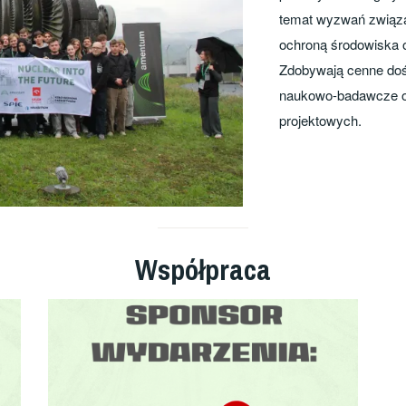
temat wyzwań związa
ochroną środowiska o
Zdobywają cenne doś
naukowo-badawcze or
projektowych.
Współpraca