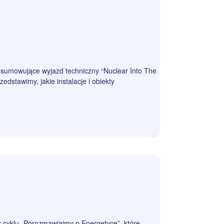
odsumowujące wyjazd techniczny “Nuclear Into The
dstawimy, jakie instalacje i obiekty
 cyklu „Porozmawiajmy o Energetyce”, które