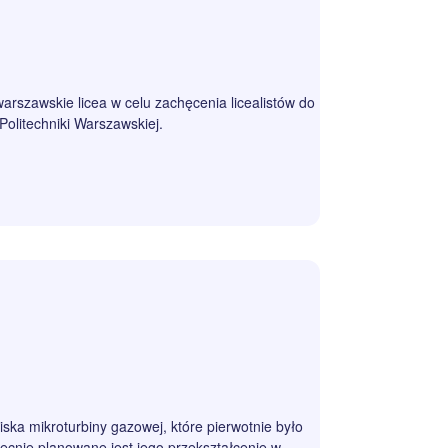
rszawskie licea w celu zachęcenia licealistów do
olitechniki Warszawskiej.
ska mikroturbiny gazowej, które pierwotnie było
cnie planowane jest jego przekształcenie w