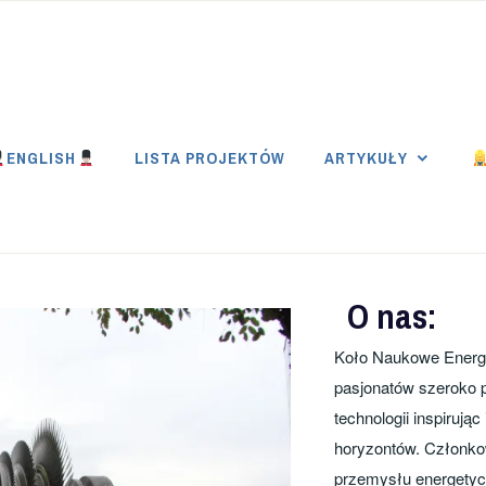
E PW
ENGLISH
LISTA PROJEKTÓW
ARTYKUŁY
nergetyków
O nas
:
Koło Naukowe Energe
rszawskiej
pasjonatów szeroko p
technologii inspirując
horyzontów. Członko
przemysłu energetyc