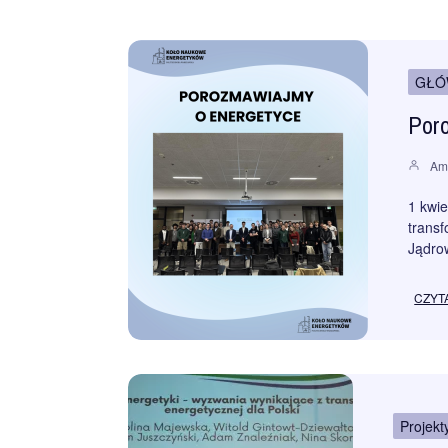
GŁÓ
Por
Am
1 kwi
transf
Jądrow
CZYT
Projekt