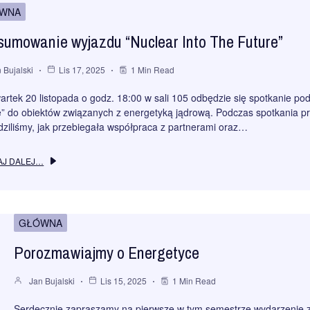
WNA
umowanie wyjazdu “Nuclear Into The Future”
 Bujalski
Lis 17, 2025
1 Min Read
rtek 20 listopada o godz. 18:00 w sali 105 odbędzie się spotkanie p
” do obiektów związanych z energetyką jądrową. Podczas spotkania prze
dziliśmy, jak przebiegała współpraca z partnerami oraz…
AJ DALEJ…
GŁÓWNA
Porozmawiajmy o Energetyce
Jan Bujalski
Lis 15, 2025
1 Min Read
Serdecznie zapraszamy na pierwsze w tym semestrze wydarzenie z