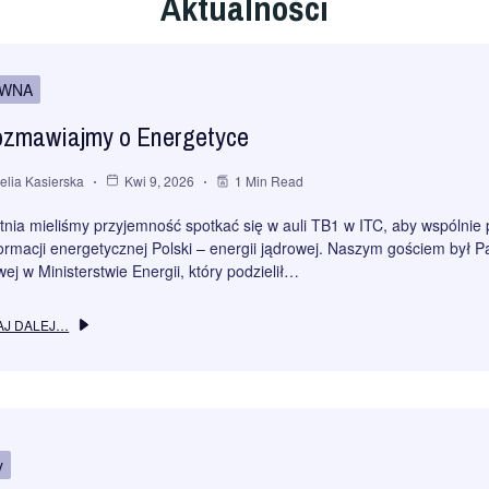
Aktualności
WNA
ozmawiajmy o Energetyce
elia Kasierska
Kwi 9, 2026
1 Min Read
etnia mieliśmy przyjemność spotkać się w auli TB1 w ITC, aby wspólni
ormacji energetycznej Polski – energii jądrowej. Naszym gościem był 
ej w Ministerstwie Energii, który podzielił…
AJ DALEJ…
y