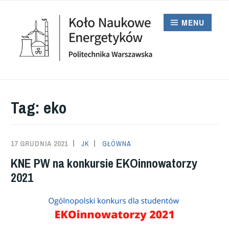
Przeskocz
do
MENU
treści
KNE PW
Tag:
eko
17 GRUDNIA 2021
JK
GŁÓWNA
KNE PW na konkursie EKOinnowatorzy
2021